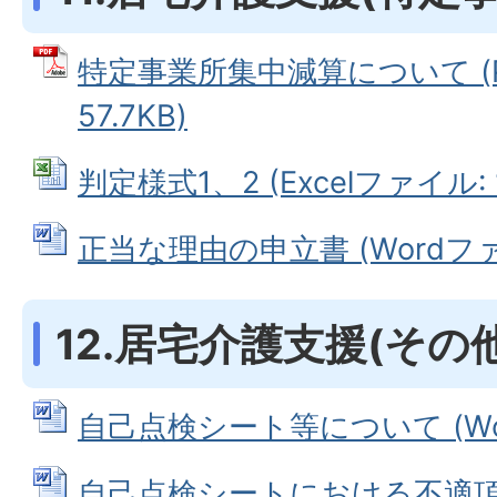
特定事業所集中減算について (
57.7KB)
判定様式1、2 (Excelファイル: 1
正当な理由の申立書 (Wordファイ
12.居宅介護支援(その他
自己点検シート等について (Word
自己点検シートにおける不適