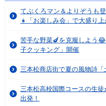
てぶくろマン＆よりぞうも登
👧「お楽しみ会」で大盛り上
苦手な野菜🍆を克服しよう
子クッキング」開催
三本松商店街で夏の風物詩「
三本松高校国際コースの生徒
出発！