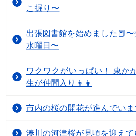
こ掘り〜
出張図書館を始めました📕〜
水曜日〜
ワクワクがいっぱい！ 東か
生が仲間入り👦👧
市内の桜の開花が進んでいま
湊川の河津桜が見頃を迎えて