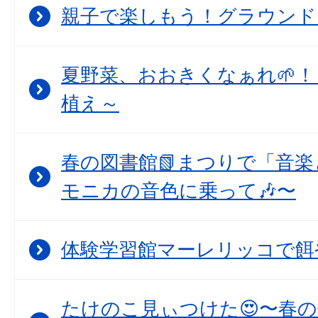
親子で楽しもう！グラウンド
夏野菜、おおきくなぁれ🌱！
植え～
春の図書館📗まつりで「音
モニカの音色に乗って🎶〜
体験学習館マーレリッコで餌
たけのこ見ぃつけた😍〜春