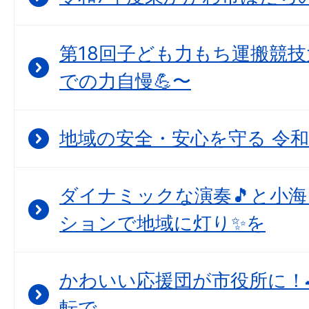
第18回子ども力もち運搬競技
での力自慢💪〜
地域の安全・安心を守る 令和
ダイナミックな演奏🎵と小
ションで地域に灯り✨を
かわいい応援団が市役所に！
転で