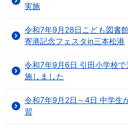
実施
令和7年9月28日こども図書
寄港記念フェスタin三本松港
令和7年9月6日 引田小学校
施しました
令和7年9月2日～4日 中学
習