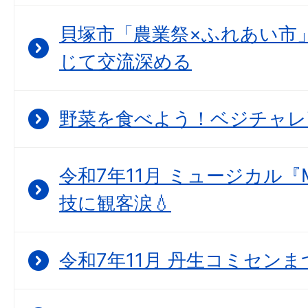
貝塚市「農業祭×ふれあい市
じて交流深める
野菜を食べよう！ベジチャレ
令和7年11月 ミュージカル『
技に観客涙💧
令和7年11月 丹生コミセン