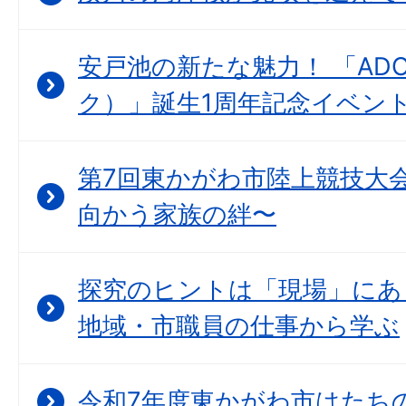
安戸池の新たな魅力！ 「ADO
ク）」誕生1周年記念イベン
第7回東かがわ市陸上競技大会
向かう家族の絆〜
探究のヒントは「現場」にあ
地域・市職員の仕事から学ぶ
令和7年度東かがわ市はたちの集