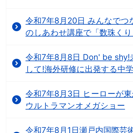
令和7年8月20日 みんなで
のしあわせ講座で「数珠くり
令和7年8月8日 Don' be 
して!海外研修に出発する中
令和7年8月3日 ヒーローが
ウルトラマンオメガショー
令和7年8月1日瀬戸内国際芸