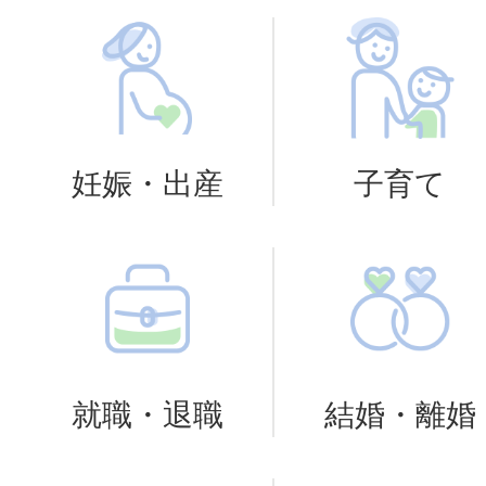
苦手な野菜🍆を克服しよう😂引
ッキング」開催
2026年08月05日
妊娠・出産
子育て
東かがわ市給食センター及びこど
業務委託に係る公募型プロポーザ
2026年08月04日
就職・退職
結婚・離婚
プレスリリース：香川県唯一！
エールJAPAN」の寄付により安