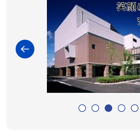
3
枚
目
の
ス
ラ
イ
ド