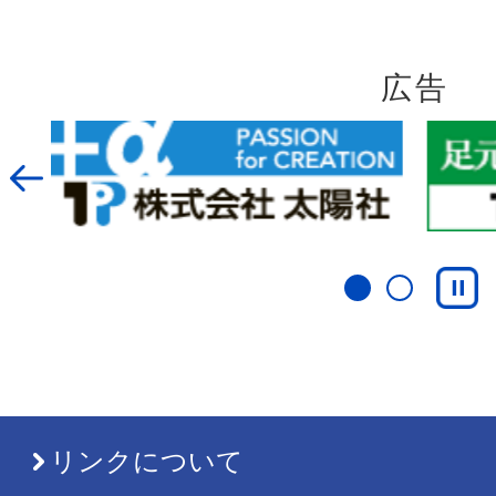
広告
1
2
枚
枚
目
目
の
の
ス
ス
ラ
ラ
イ
イ
ド
ド
リンクについて