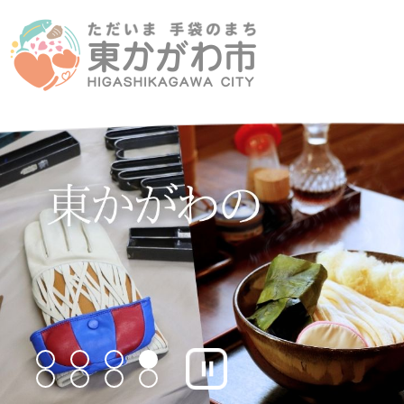
4
枚
目
の
ス
ラ
イ
ド