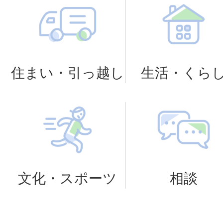
ューアル！
2026年08月04日
住まい・引っ越し
生活・くら
令和8年熊本地震災害義援金の受
2026年08月04日
【10月24日開催】交流プラザ若
文化・スポーツ
相談
ント「ジェネコネ」参加者募集