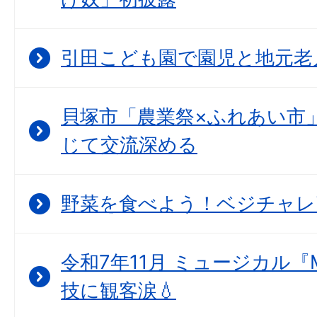
引田こども園で園児と地元老
貝塚市「農業祭×ふれあい市
じて交流深める
野菜を食べよう！ベジチャレ
令和7年11月 ミュージカル『
技に観客涙💧