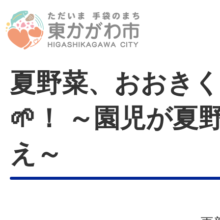
夏野菜、おおき
🌱！ ～園児が夏
え～