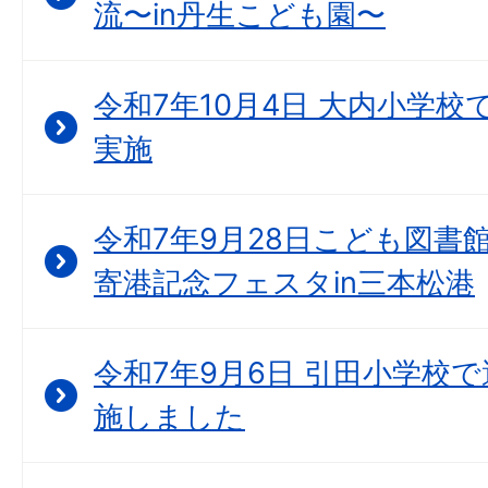
流〜in丹生こども園〜
令和7年10月4日 大内小学
実施
令和7年9月28日こども図書
寄港記念フェスタin三本松港
令和7年9月6日 引田小学校
施しました