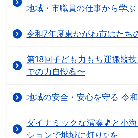
地域・市職員の仕事から学ぶ
令和7年度東かがわ市はたちの集
第18回子ども力もち運搬競技
での力自慢💪〜
地域の安全・安心を守る 令和
ダイナミックな演奏🎵と小
ションで地域に灯り✨を