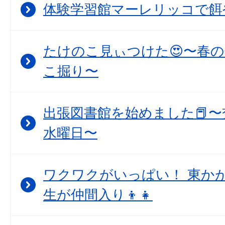
体験学習館マーレリッコで餌
たけのこ見ぃつけた😍〜春
こ掘り〜
出張図書館を始めました📕〜
水曜日〜
ワクワクがいっぱい！ 東か
生が仲間入り👦👧