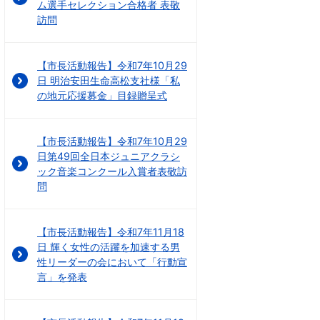
ム選手セレクション合格者 表敬
訪問
【市長活動報告】令和7年10月29
日 明治安田生命高松支社様「私
の地元応援募金」目録贈呈式
【市長活動報告】令和7年10月29
日第49回全日本ジュニアクラシ
ック音楽コンクール入賞者表敬訪
問
【市長活動報告】令和7年11月18
日 輝く女性の活躍を加速する男
性リーダーの会において「行動宣
言」を発表