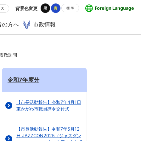
Foreign Language
背景色変更
者の方へ
市政情報
 表敬訪問
令和7年度分
【市長活動報告】令和7年4月1日
東かがわ市職員辞令交付式
【市長活動報告】令和7年5月12
日 JAZZCON2025（ジャズダン