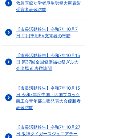
救急医療功労者厚生労働大臣表彰
受賞者表敬訪問
【市長活動報告】令和7年10月7
日 庁用車用EV充電器の寄贈
【市長活動報告】令和7年10月15
日 第37回全国健康福祉祭ぎふ大
会出場者 表敬訪問
【市長活動報告】令和7年10月15
日 令和7年度中国・四国ブロック
商工会青年部主張発表大会優勝者
表敬訪問
【市長活動報告】令和7年10月27
日 阪神タイガースジュニアチー