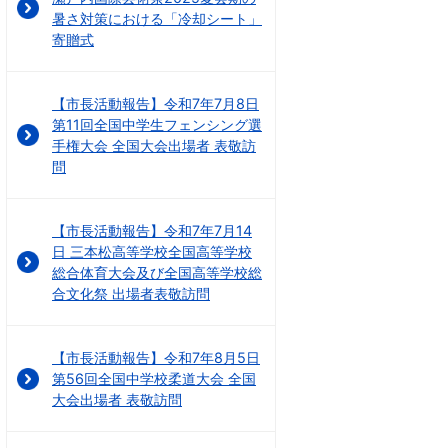
暑さ対策における「冷却シート」
寄贈式
【市長活動報告】令和7年7月8日
第11回全国中学生フェンシング選
手権大会 全国大会出場者 表敬訪
問
【市長活動報告】令和7年7月14
日 三本松高等学校全国高等学校
総合体育大会及び全国高等学校総
合文化祭 出場者表敬訪問
【市長活動報告】令和7年8月5日
第56回全国中学校柔道大会 全国
大会出場者 表敬訪問