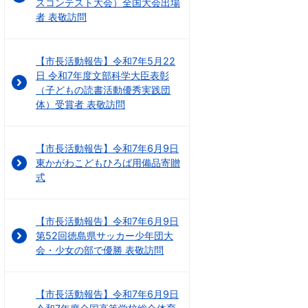
スコンテスト大会）全国大会出場
者 表敬訪問
【市長活動報告】令和7年5月22
日 令和7年度文部科学大臣表彰
（子どもの読書活動優秀実践団
体）受賞者 表敬訪問
【市長活動報告】令和7年6月9日
東かがわこどもひろば用備品寄贈
式
【市長活動報告】令和7年6月9日
第52回徳島県サッカー少年団大
会・少女の部で優勝 表敬訪問
【市長活動報告】令和7年6月9日