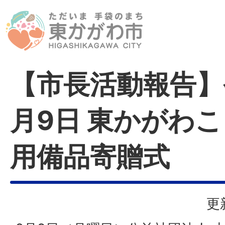
【市長活動報告】
月9日 東かがわ
用備品寄贈式
更