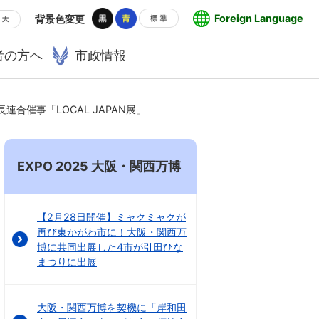
Foreign Language
背景色変更
者の方へ
市政情報
連合催事「LOCAL JAPAN展」
EXPO 2025 大阪・関西万博
【2月28日開催】ミャクミャクが
再び東かがわ市に！大阪・関西万
博に共同出展した4市が引田ひな
まつりに出展
大阪・関西万博を契機に「岸和田