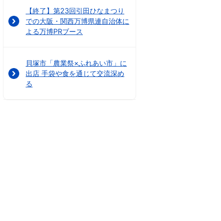
【終了】第23回引田ひなまつり
での大阪・関西万博県連自治体に
よる万博PRブース
貝塚市「農業祭×ふれあい市」に
出店 手袋や食を通じて交流深め
る