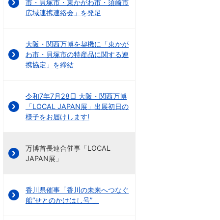
市・貝塚市・東かがわ市・須崎市
広域連携連絡会」を発足
大阪・関西万博を契機に「東かが
わ市・貝塚市の特産品に関する連
携協定」を締結
令和7年7月28日 大阪・関西万博
「LOCAL JAPAN展」出展初日の
様子をお届けします!
万博首長連合催事「LOCAL
JAPAN展」
香川県催事「香川の未来へつなぐ
船“せとのかけはし号”」