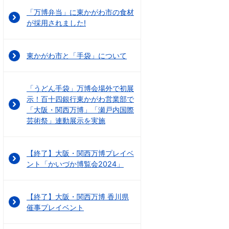
「万博弁当」に東かがわ市の食材
が採用されました!
東かがわ市と「手袋」について
「うどん手袋」万博会場外で初展
示！百十四銀行東かがわ営業部で
「大阪・関西万博」「瀬戸内国際
芸術祭」連動展示を実施
【終了】大阪・関西万博プレイベ
ント「かいづか博覧会2024」
【終了】大阪・関西万博 香川県
催事プレイベント