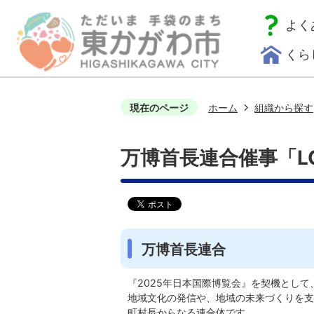
よく
くら
現在のページ
ホーム
組織から探す
万博首長連合催事「LOC
万博首長連合
『2025年日本国際博覧会』を契機とし
地域文化の発信や、地域の未来づくりを支
町村長からなる連合体です。