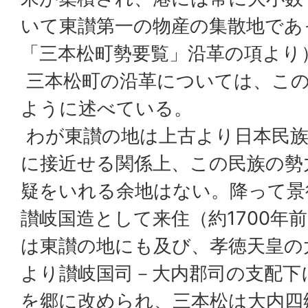
いて東讃第一の物産の集散地であっ
「三本松町勢要覧」沿革の項より
三本松町の沿革については、この
ように述べている。
わが東讃の地は上古より日本民族
に接近せる関係上、この民族の勢
疑をいれる余地はない。降って景
讃岐国造として来住（約1700年
は東讃の地にも及び、孝徳天皇の
より讃岐国司－大内郡司の支配下
を郷に改められ、三本松は大内四