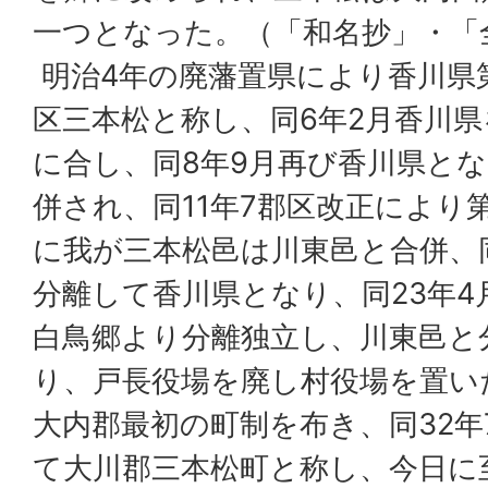
一つとなった。（「和名抄」・「
明治4年の廃藩置県により香川県
区三本松と称し、同6年2月香川
に合し、同8年9月再び香川県とな
併され、同11年7郡区改正により
に我が三本松邑は川東邑と合併、同
分離して香川県となり、同23年4
白鳥郷より分離独立し、川東邑と
り、戸長役場を廃し村役場を置いた
大内郡最初の町制を布き、同32年
て大川郡三本松町と称し、今日に