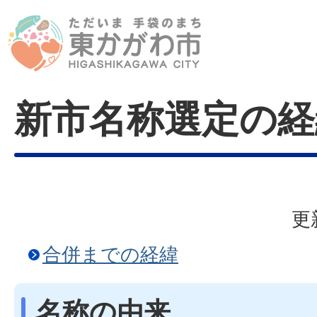
新市名称選定の経
更
合併までの経緯
名称の由来