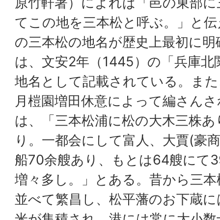
原竹軒著）によれば「邑の東部に
てこの地を三本松と呼ぶ。」と伝
の三本松の地名が歴史上最初に明
は、文安2年（1445）の「兵庫
地名として記載されている。また、
月榿園増田休意によって編さんさ
は、「三本松浦に松の大木三株あ
り。一都会にして富人、大賈(豪商
船70余艘あり、もとは64艘にて3
増々多し。」とある。昔から三本
並べて繁昌し、松平藩のお下蔵に
米が集積され、港には常に大小数