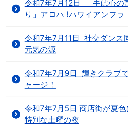
令和7年7月12日 「手は心
り」アロハ !ハワイアンフラ
令和7年7月11日 社交ダン
元気の源
令和7年7月9日 輝きクラブで “
ャージ！
令和7年7月5日 商店街が夏
特別な土曜の夜