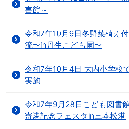
書館～
令和7年10月9日冬野菜植え
流〜in丹生こども園〜
令和7年10月4日 大内小学
実施
令和7年9月28日こども図書
寄港記念フェスタin三本松港