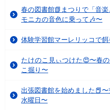
春の図書館📗まつりで「音
モニカの音色に乗って🎶〜
体験学習館マーレリッコで餌
たけのこ見ぃつけた😍〜春
こ掘り〜
出張図書館を始めました📕〜
水曜日〜