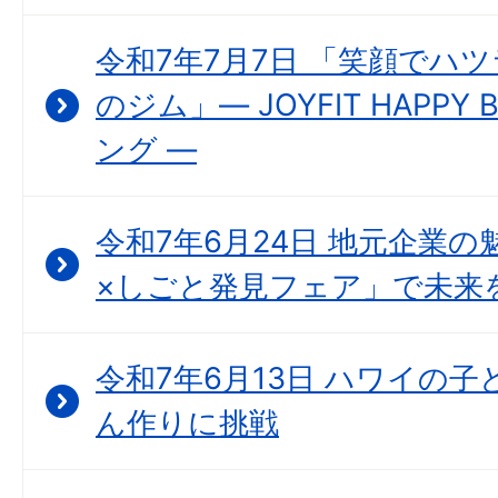
令和7年7月7日 「笑顔でハ
のジム」― JOYFIT HAPP
ング ―
令和7年6月24日 地元企業の
×しごと発見フェア」で未来
令和7年6月13日 ハワイの
ん作りに挑戦