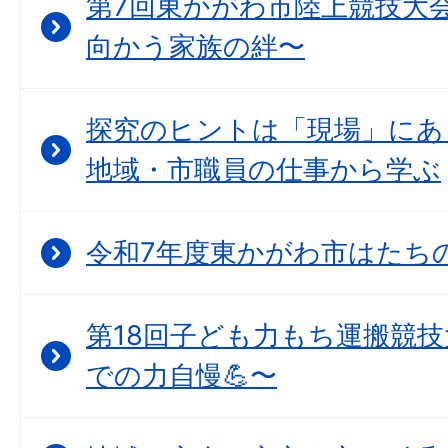
第7回東かがわ市陸上競技大会
向かう家族の絆〜
探究のヒントは「現場」にあ
地域・市職員の仕事から学ぶ
令和7年度東かがわ市はたちの集
第18回子ども力もち運搬競技
での力自慢💪〜