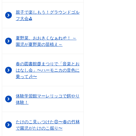
親子で楽しもう！グラウンドゴル
フ大会⛳
夏野菜、おおきくなぁれ🌱！ ～
園児が夏野菜の苗植え～
春の図書館📗まつりで「音楽とお
はなし会」〜ハーモニカの音色に
乗って🎶〜
体験学習館マーレリッコで餌やり
体験！
たけのこ見ぃつけた😍〜春の竹林
で園児がたけのこ掘り〜