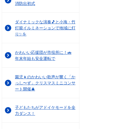
消防出初式
ダイナミックな演奏🎵と小海・竹
灯籠イルミネーションで地域に灯
り✨を
かわいい応援団が市役所に！🚗
年末年始も安全運転で
園児👧のかわいい歌声が響く「か
っし〜ず」クリスマスミニコンサ
ート開催🎄
子どもたちがアドイケモードを全
力ダンス！