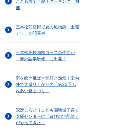
こども園で「親子クッキング」開
催
三本松商店街で夏の風物詩「土曜
デー」が開幕🍧
三本松高校国際コースの生徒が
「海外語学研修」に出発！
雨を吹き飛ばす笑顔と熱気！室内
外で大盛り上がりの「第23回ふ
れあい夏まつり」
認定しろとりこども園地域子育て
支援センターに「遊びの宅配便」
がやってきた！