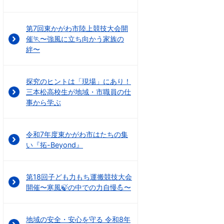
第7回東かがわ市陸上競技大会開
催🏃〜強風に立ち向かう家族の
絆〜
探究のヒントは「現場」にあり！
三本松高校生が地域・市職員の仕
事から学ぶ
令和7年度東かがわ市はたちの集
い『拓-Beyond』
第18回子ども力もち運搬競技大会
開催〜寒風🍃の中での力自慢💪〜
地域の安全・安心を守る 令和8年