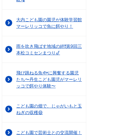
大内こども園の園児が体験学習館
マーレリッコで魚に餌やり！
雨を吹き飛ばす地域の絆❗第9回三
本松コミセンまつり🎷
飛び跳ねる魚🐟に興奮する園児
たち〜丹生こども園児がマーレリ
ッコで餌やり体験〜
こども園の畑で、じゃがいもと玉
ねぎの収穫😄
こども園で芸術士との交流開催！