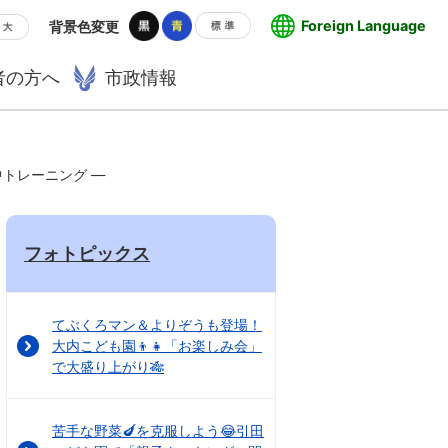
Foreign Language
背景色変更
者の方へ
市政情報
水中トレーニング ―
フォトピックス
てぶくろマン＆よりぞうも登場！
大内こども園👦👧「お楽しみ会」
で大盛り上がり🎋
苦手な野菜🍆を克服しよう😂引田