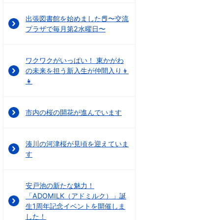
出張図書館を始めました📕〜交流
プラザで毎月第2水曜日〜
ワクワクがいっぱい！ 東かがわ
の未来を担う新入生が仲間入り👦
👧
市内の桜の開花が進んでいます
湊川の河津桜が見頃を迎えていま
す
安戸池の新たな魅力！
「ADOMILK（アドミルク）」誕
生1周年記念イベントを開催しま
した！