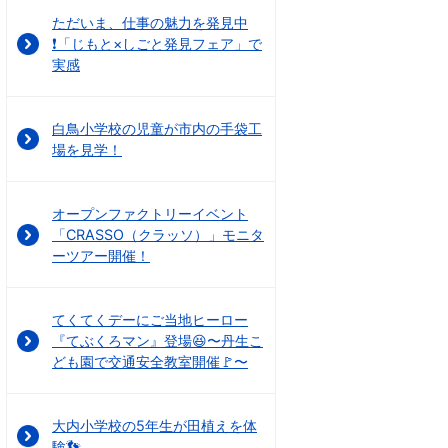
ただいま、仕事の魅力を発見中
❗「じもと×しごと発見フェア」で
実感
白鳥小学校の児童が市内の手袋工
場を見学！
オープンファクトリーイベント
「CRASSO（クラッソ）」モニタ
ーツアー開催！
てくてくデーにご当地ヒーロー
『てぶくろマン』登場😆〜丹生こ
ども園で交通安全教室開催🚩〜
大内小学校の5年生が田植えを体
験👣