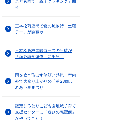
こども園で「親子クッキング」開
催
三本松商店街で夏の風物詩「土曜
デー」が開幕🍧
三本松高校国際コースの生徒が
「海外語学研修」に出発！
雨を吹き飛ばす笑顔と熱気！室内
外で大盛り上がりの「第23回ふ
れあい夏まつり」
認定しろとりこども園地域子育て
支援センターに「遊びの宅配便」
がやってきた！