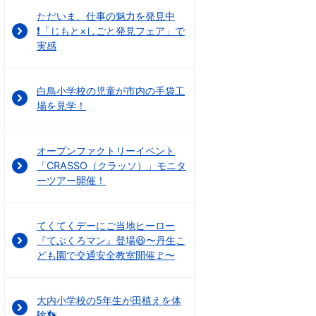
ただいま、仕事の魅力を発見中
❗「じもと×しごと発見フェア」で
実感
白鳥小学校の児童が市内の手袋工
場を見学！
オープンファクトリーイベント
「CRASSO（クラッソ）」モニタ
ーツアー開催！
てくてくデーにご当地ヒーロー
『てぶくろマン』登場😆〜丹生こ
ども園で交通安全教室開催🚩〜
大内小学校の5年生が田植えを体
験👣