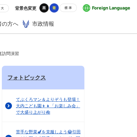
Foreign Language
背景色変更
者の方へ
市政情報
庭訪問演習
フォトピックス
てぶくろマン＆よりぞうも登場！
大内こども園👦👧「お楽しみ会」
で大盛り上がり🎋
苦手な野菜🍆を克服しよう😂引田