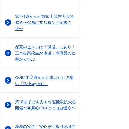
第7回東かがわ市陸上競技大会開
催🏃〜強風に立ち向かう家族の
絆〜
探究のヒントは「現場」にあり！
三本松高校生が地域・市職員の仕
事から学ぶ
令和7年度東かがわ市はたちの集
い『拓-Beyond』
第18回子ども力もち運搬競技大会
開催〜寒風🍃の中での力自慢💪〜
地域の安全・安心を守る 令和8年