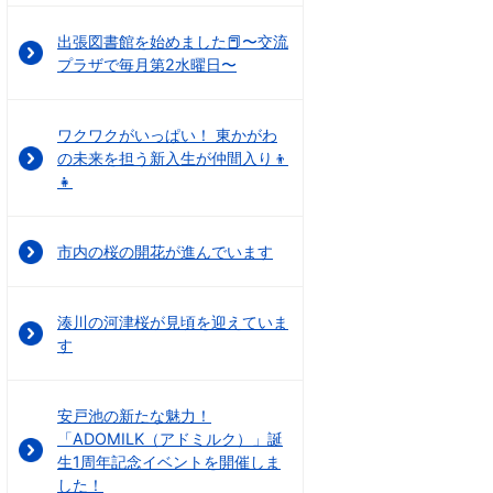
出張図書館を始めました📕〜交流
プラザで毎月第2水曜日〜
ワクワクがいっぱい！ 東かがわ
の未来を担う新入生が仲間入り👦
👧
市内の桜の開花が進んでいます
湊川の河津桜が見頃を迎えていま
す
安戸池の新たな魅力！
「ADOMILK（アドミルク）」誕
生1周年記念イベントを開催しま
した！