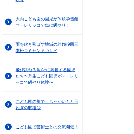
大内こども園の園児が体験学習館
マーレリッコで魚に餌やり！
雨を吹き飛ばす地域の絆❗第9回三
本松コミセンまつり🎷
飛び跳ねる魚🐟に興奮する園児
たち〜丹生こども園児がマーレリ
ッコで餌やり体験〜
こども園の畑で、じゃがいもと玉
ねぎの収穫😄
こども園で芸術士との交流開催！