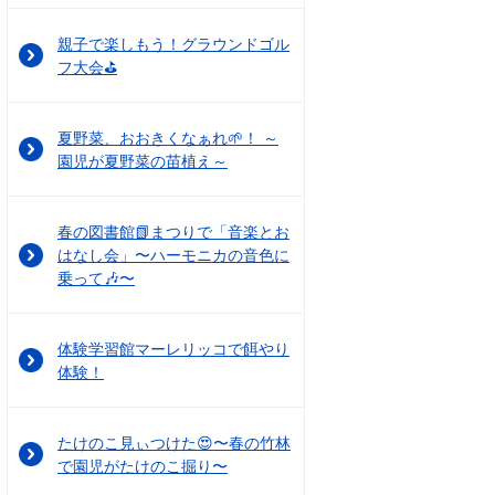
親子で楽しもう！グラウンドゴル
フ大会⛳
夏野菜、おおきくなぁれ🌱！ ～
園児が夏野菜の苗植え～
春の図書館📗まつりで「音楽とお
はなし会」〜ハーモニカの音色に
乗って🎶〜
体験学習館マーレリッコで餌やり
体験！
たけのこ見ぃつけた😍〜春の竹林
で園児がたけのこ掘り〜