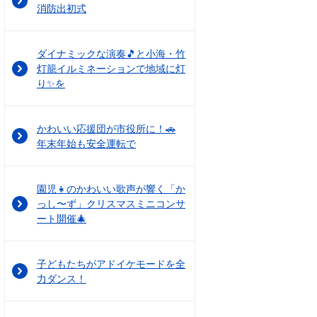
消防出初式
ダイナミックな演奏🎵と小海・竹
灯籠イルミネーションで地域に灯
り✨を
かわいい応援団が市役所に！🚗
年末年始も安全運転で
園児👧のかわいい歌声が響く「か
っし〜ず」クリスマスミニコンサ
ート開催🎄
子どもたちがアドイケモードを全
力ダンス！