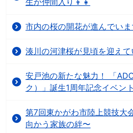
生が仲間入り👦👧
市内の桜の開花が進んでいま
湊川の河津桜が見頃を迎えて
安戸池の新たな魅力！ 「ADO
ク）」誕生1周年記念イベン
第7回東かがわ市陸上競技大会
向かう家族の絆〜