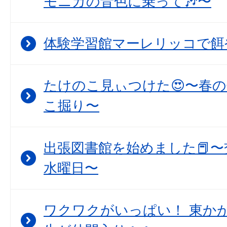
モニカの音色に乗って🎶〜
体験学習館マーレリッコで餌
たけのこ見ぃつけた😍〜春
こ掘り〜
出張図書館を始めました📕〜
水曜日〜
ワクワクがいっぱい！ 東か