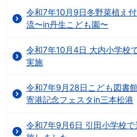
令和7年10月9日冬野菜植え
流〜in丹生こども園〜
令和7年10月4日 大内小学
実施
令和7年9月28日こども図書
寄港記念フェスタin三本松港
令和7年9月6日 引田小学校