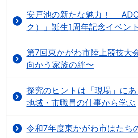
安戸池の新たな魅力！ 「ADO
ク）」誕生1周年記念イベン
第7回東かがわ市陸上競技大会
向かう家族の絆〜
探究のヒントは「現場」にあ
地域・市職員の仕事から学ぶ
令和7年度東かがわ市はたちの集