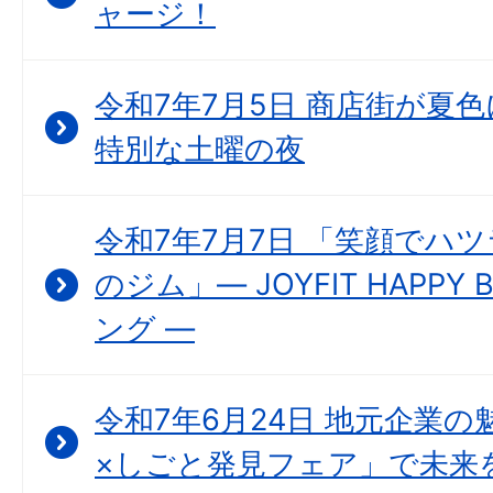
ャージ！
令和7年7月5日 商店街が夏
特別な土曜の夜
令和7年7月7日 「笑顔でハ
のジム」― JOYFIT HAPP
ング ―
令和7年6月24日 地元企業の
×しごと発見フェア」で未来