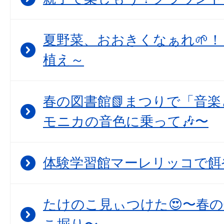
夏野菜、おおきくなぁれ🌱！
植え～
春の図書館📗まつりで「音
モニカの音色に乗って🎶〜
体験学習館マーレリッコで餌
たけのこ見ぃつけた😍〜春