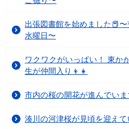
こ掘り〜
出張図書館を始めました📕〜
水曜日〜
ワクワクがいっぱい！ 東か
生が仲間入り👦👧
市内の桜の開花が進んでいま
湊川の河津桜が見頃を迎えて