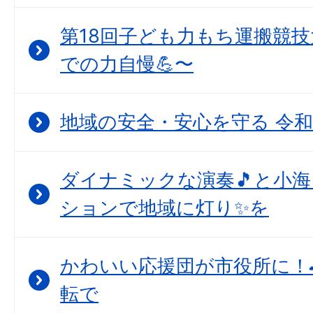
第18回子ども力もち運搬競技
での力自慢💪〜
地域の安全・安心を守る 令和
ダイナミックな演奏🎵と小
ションで地域に灯り✨を
かわいい応援団が市役所に！
転で