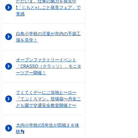
ただいま、仕事の魅力を発見中
❗「じもと×しごと発見フェア」で
実感
白鳥小学校の児童が市内の手袋工
場を見学！
オープンファクトリーイベント
「CRASSO（クラッソ）」モニタ
ーツアー開催！
てくてくデーにご当地ヒーロー
『てぶくろマン』登場😆〜丹生こ
ども園で交通安全教室開催🚩〜
大内小学校の5年生が田植えを体
験👣