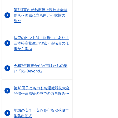
第7回東かがわ市陸上競技大会開
催🏃〜強風に立ち向かう家族の
絆〜
探究のヒントは「現場」にあり！
三本松高校生が地域・市職員の仕
事から学ぶ
令和7年度東かがわ市はたちの集
い『拓-Beyond』
第18回子ども力もち運搬競技大会
開催〜寒風🍃の中での力自慢💪〜
地域の安全・安心を守る 令和8年
消防出初式