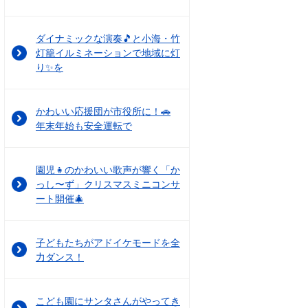
ダイナミックな演奏🎵と小海・竹
灯籠イルミネーションで地域に灯
り✨を
かわいい応援団が市役所に！🚗
年末年始も安全運転で
園児👧のかわいい歌声が響く「か
っし〜ず」クリスマスミニコンサ
ート開催🎄
子どもたちがアドイケモードを全
力ダンス！
こども園にサンタさんがやってき