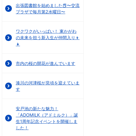
出張図書館を始めました📕〜交流
プラザで毎月第2水曜日〜
ワクワクがいっぱい！ 東かがわ
の未来を担う新入生が仲間入り👦
👧
市内の桜の開花が進んでいます
湊川の河津桜が見頃を迎えていま
す
安戸池の新たな魅力！
「ADOMILK（アドミルク）」誕
生1周年記念イベントを開催しま
した！