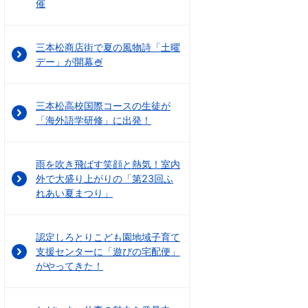
催
三本松商店街で夏の風物詩「土曜
デー」が開幕🍧
三本松高校国際コースの生徒が
「海外語学研修」に出発！
雨を吹き飛ばす笑顔と熱気！室内
外で大盛り上がりの「第23回ふ
れあい夏まつり」
認定しろとりこども園地域子育て
支援センターに「遊びの宅配便」
がやってきた！