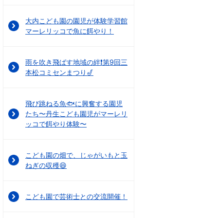
大内こども園の園児が体験学習館
マーレリッコで魚に餌やり！
雨を吹き飛ばす地域の絆❗第9回三
本松コミセンまつり🎷
飛び跳ねる魚🐟に興奮する園児
たち〜丹生こども園児がマーレリ
ッコで餌やり体験〜
こども園の畑で、じゃがいもと玉
ねぎの収穫😄
こども園で芸術士との交流開催！