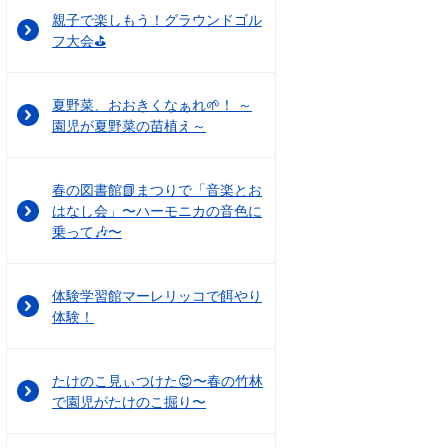
親子で楽しもう！グラウンドゴル
フ大会⛳
夏野菜、おおきくなぁれ🌱！ ～
園児が夏野菜の苗植え～
春の図書館📗まつりで「音楽とお
はなし会」〜ハーモニカの音色に
乗って🎶〜
体験学習館マーレリッコで餌やり
体験！
たけのこ見ぃつけた😍〜春の竹林
で園児がたけのこ掘り〜