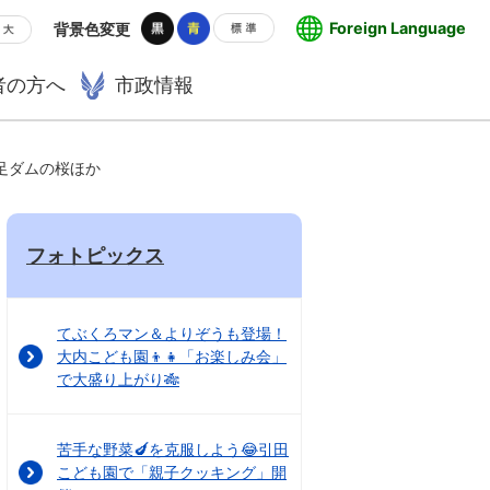
Foreign Language
背景色変更
者の方へ
市政情報
千足ダムの桜ほか
フォトピックス
てぶくろマン＆よりぞうも登場！
大内こども園👦👧「お楽しみ会」
で大盛り上がり🎋
苦手な野菜🍆を克服しよう😂引田
こども園で「親子クッキング」開