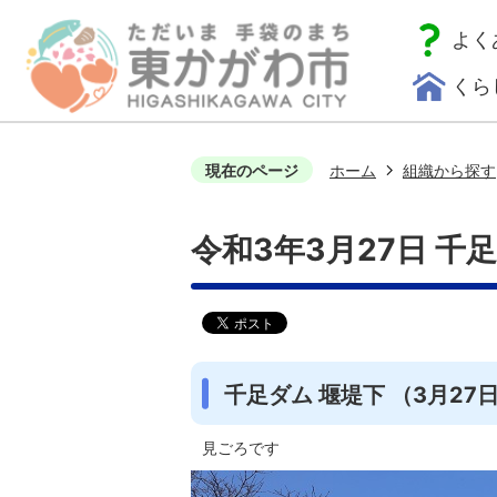
よく
くら
現在のページ
ホーム
組織から探す
令和3年3月27日 千
千足ダム 堰堤下 （3月27
見ごろです