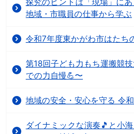
探究のヒントは「現場」にあ
地域・市職員の仕事から学ぶ
令和7年度東かがわ市はたちの集
第18回子ども力もち運搬競技
での力自慢💪〜
地域の安全・安心を守る 令和
ダイナミックな演奏🎵と小