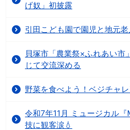
げ奴」初披露
引田こども園で園児と地元老
貝塚市「農業祭×ふれあい市
じて交流深める
野菜を食べよう！ベジチャレ
令和7年11月 ミュージカル『
技に観客涙💧