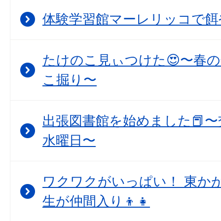
体験学習館マーレリッコで餌
たけのこ見ぃつけた😍〜春
こ掘り〜
出張図書館を始めました📕〜
水曜日〜
ワクワクがいっぱい！ 東か
生が仲間入り👦👧