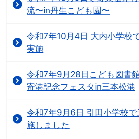
流〜in丹生こども園〜
令和7年10月4日 大内小学
実施
令和7年9月28日こども図書
寄港記念フェスタin三本松港
令和7年9月6日 引田小学校
施しました