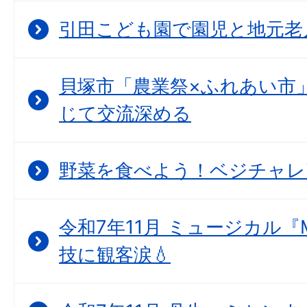
引田こども園で園児と地元老
貝塚市「農業祭×ふれあい市
じて交流深める
野菜を食べよう！ベジチャレ
令和7年11月 ミュージカル『
技に観客涙💧