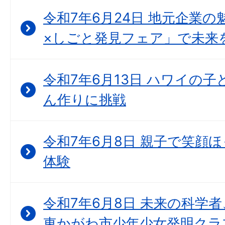
令和7年6月24日 地元企業の
×しごと発見フェア」で未来
令和7年6月13日 ハワイの
ん作りに挑戦
令和7年6月8日 親子で笑顔
体験
令和7年6月8日 未来の科学
東かがわ市少年少女発明クラ