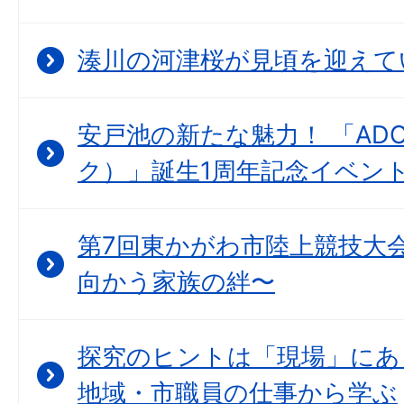
湊川の河津桜が見頃を迎えて
安戸池の新たな魅力！ 「ADO
ク）」誕生1周年記念イベン
第7回東かがわ市陸上競技大会
向かう家族の絆〜
探究のヒントは「現場」にあ
地域・市職員の仕事から学ぶ