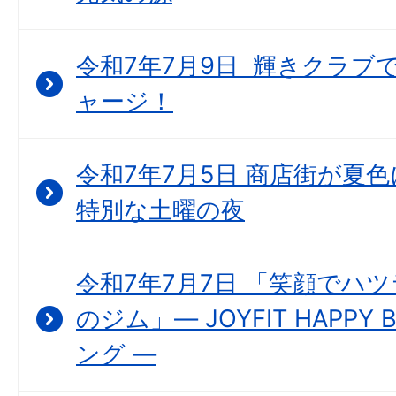
令和7年7月9日 輝きクラブで “
ャージ！
令和7年7月5日 商店街が夏
特別な土曜の夜
令和7年7月7日 「笑顔でハ
のジム」― JOYFIT HAPP
ング ―