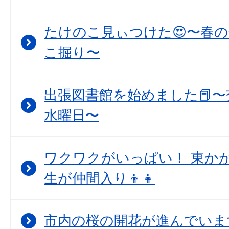
たけのこ見ぃつけた😍〜春
こ掘り〜
出張図書館を始めました📕〜
水曜日〜
ワクワクがいっぱい！ 東か
生が仲間入り👦👧
市内の桜の開花が進んでいま