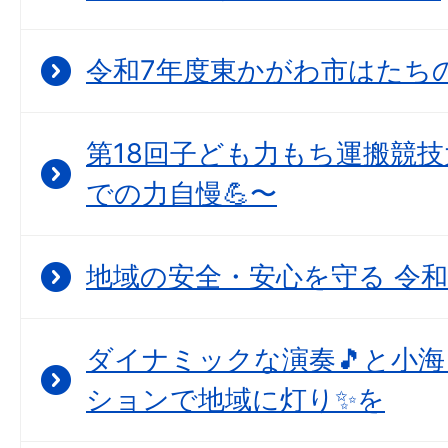
令和7年度東かがわ市はたちの集
第18回子ども力もち運搬競技
での力自慢💪〜
地域の安全・安心を守る 令和
ダイナミックな演奏🎵と小
ションで地域に灯り✨を