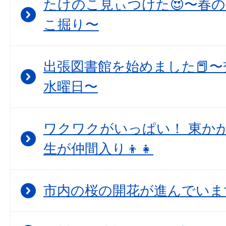
たけのこ見ぃつけた😍〜春
こ掘り〜
出張図書館を始めました📕〜
水曜日〜
ワクワクがいっぱい！ 東か
生が仲間入り👦👧
市内の桜の開花が進んでいま