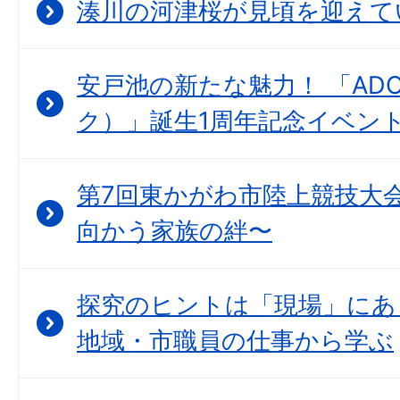
湊川の河津桜が見頃を迎えて
安戸池の新たな魅力！ 「ADO
ク）」誕生1周年記念イベン
第7回東かがわ市陸上競技大会
向かう家族の絆〜
探究のヒントは「現場」にあ
地域・市職員の仕事から学ぶ