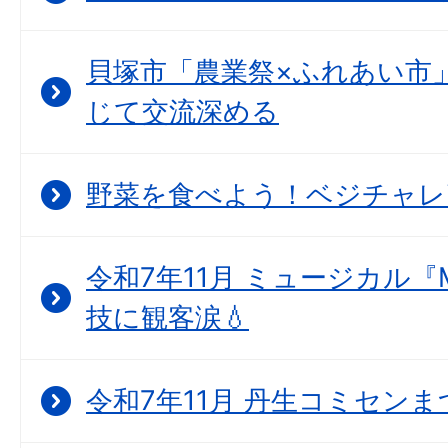
貝塚市「農業祭×ふれあい市
じて交流深める
野菜を食べよう！ベジチャレ
令和7年11月 ミュージカル『
技に観客涙💧
令和7年11月 丹生コミセン