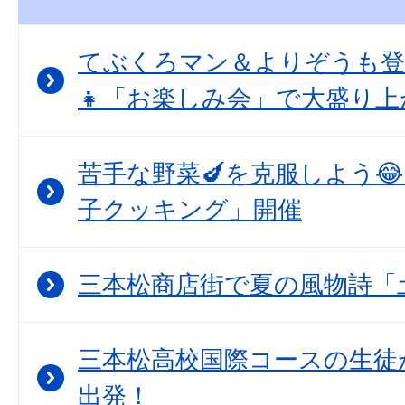
てぶくろマン＆よりぞうも登
👧「お楽しみ会」で大盛り上
苦手な野菜🍆を克服しよう
子クッキング」開催
三本松商店街で夏の風物詩「
三本松高校国際コースの生徒
出発！