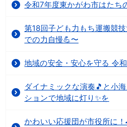
令和7年度東かがわ市はたちの集
第18回子ども力もち運搬競技
での力自慢💪〜
地域の安全・安心を守る 令和
ダイナミックな演奏🎵と小
ションで地域に灯り✨を
かわいい応援団が市役所に！