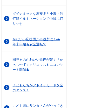
ダイナミックな演奏🎵と小海・竹
灯籠イルミネーションで地域に灯
り✨を
かわいい応援団が市役所に！🚗
年末年始も安全運転で
園児👧のかわいい歌声が響く「か
っし〜ず」クリスマスミニコンサ
ート開催🎄
子どもたちがアドイケモードを全
力ダンス！
こども園にサンタさんがやってき