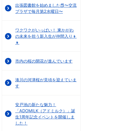
出張図書館を始めました📕〜交流
プラザで毎月第2水曜日〜
ワクワクがいっぱい！ 東かがわ
の未来を担う新入生が仲間入り👦
👧
市内の桜の開花が進んでいます
湊川の河津桜が見頃を迎えていま
す
安戸池の新たな魅力！
「ADOMILK（アドミルク）」誕
生1周年記念イベントを開催しま
した！