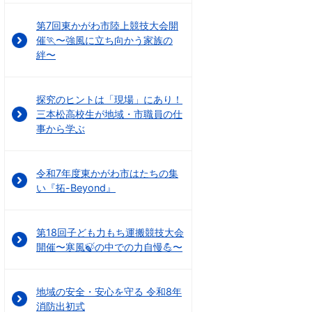
第7回東かがわ市陸上競技大会開
催🏃〜強風に立ち向かう家族の
絆〜
探究のヒントは「現場」にあり！
三本松高校生が地域・市職員の仕
事から学ぶ
令和7年度東かがわ市はたちの集
い『拓-Beyond』
第18回子ども力もち運搬競技大会
開催〜寒風🍃の中での力自慢💪〜
地域の安全・安心を守る 令和8年
消防出初式