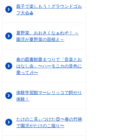
親子で楽しもう！グラウンドゴル
フ大会⛳
夏野菜、おおきくなぁれ🌱！ ～
園児が夏野菜の苗植え～
春の図書館📗まつりで「音楽とお
はなし会」〜ハーモニカの音色に
乗って🎶〜
体験学習館マーレリッコで餌やり
体験！
たけのこ見ぃつけた😍〜春の竹林
で園児がたけのこ掘り〜