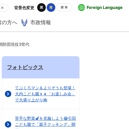
Foreign Language
背景色変更
者の方へ
市政情報
市消防団現役3世代
フォトピックス
てぶくろマン＆よりぞうも登場！
大内こども園👦👧「お楽しみ会」
で大盛り上がり🎋
苦手な野菜🍆を克服しよう😂引田
こども園で「親子クッキング」開