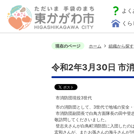
よく
くら
現在のページ
ホーム
組織から探す
令和2年3月30日 市
市消防団現役3世代
市の消防団として、3世代で地域の安全・
市消防団副団長で白鳥方面隊長の田中登志
敬訪問してくださいました。
登志夫さんが白鳥町消防団に入団したのは
宏和さんが、またお孫さんの海斗さんが1