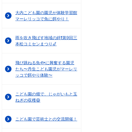
大内こども園の園児が体験学習館
マーレリッコで魚に餌やり！
雨を吹き飛ばす地域の絆❗第9回三
本松コミセンまつり🎷
飛び跳ねる魚🐟に興奮する園児
たち〜丹生こども園児がマーレリ
ッコで餌やり体験〜
こども園の畑で、じゃがいもと玉
ねぎの収穫😄
こども園で芸術士との交流開催！