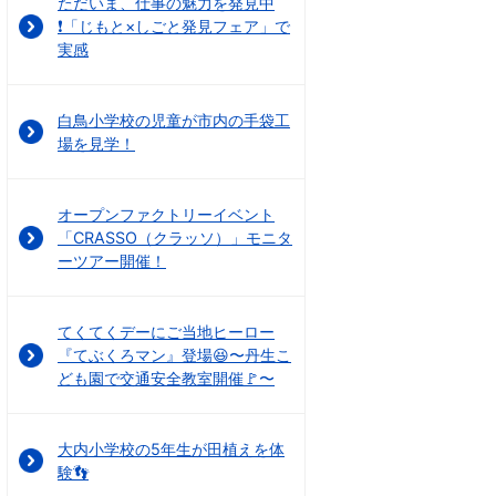
ただいま、仕事の魅力を発見中
❗「じもと×しごと発見フェア」で
実感
白鳥小学校の児童が市内の手袋工
場を見学！
オープンファクトリーイベント
「CRASSO（クラッソ）」モニタ
ーツアー開催！
てくてくデーにご当地ヒーロー
『てぶくろマン』登場😆〜丹生こ
ども園で交通安全教室開催🚩〜
大内小学校の5年生が田植えを体
験👣