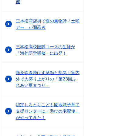
催
三本松商店街で夏の風物詩「土曜
デー」が開幕🍧
三本松高校国際コースの生徒が
「海外語学研修」に出発！
雨を吹き飛ばす笑顔と熱気！室内
外で大盛り上がりの「第23回ふ
れあい夏まつり」
認定しろとりこども園地域子育て
支援センターに「遊びの宅配便」
がやってきた！