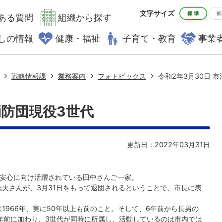
文字サイズ
ある質問
組織から探す
しの情報
健康・福祉
子育て・教育
事業
戦略情報課
業務案内
フォトピックス
令和2年3月30日 
消防団現役3世代
更新日：2022年03月31日
安心に向け活躍されている田中さんご一家。
夫さんが、3月31日をもって退団されるということで、市長に表
1966年、実に50年以上も前のこと。そして、6年前から長男の
年前に加わり、3世代が同時に所属し、活動しているのは市内では