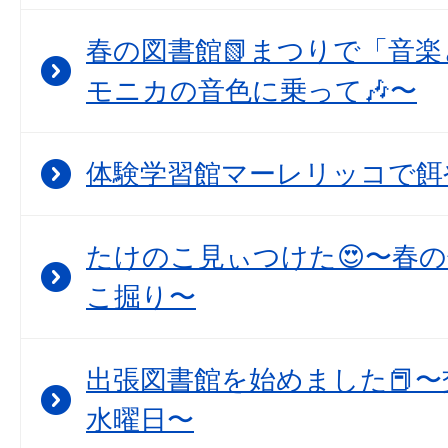
春の図書館📗まつりで「音
モニカの音色に乗って🎶〜
体験学習館マーレリッコで餌
たけのこ見ぃつけた😍〜春
こ掘り〜
出張図書館を始めました📕〜
水曜日〜