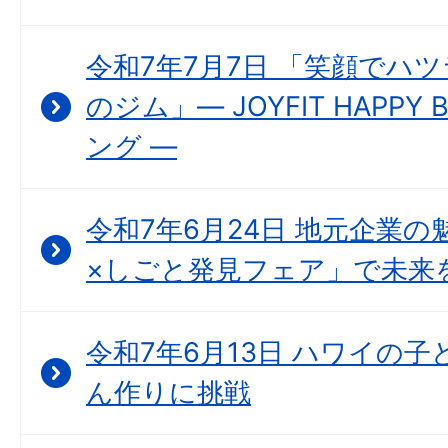
令和7年7月7日 「笑顔でハ
のジム」― JOYFIT HAPP
ング ―
令和7年6月24日 地元企業の
×しごと発見フェア」で未来
令和7年6月13日 ハワイの
ん作りに挑戦