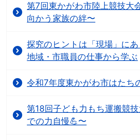
第7回東かがわ市陸上競技大会
向かう家族の絆〜
探究のヒントは「現場」にあ
地域・市職員の仕事から学ぶ
令和7年度東かがわ市はたちの集
第18回子ども力もち運搬競技
での力自慢💪〜