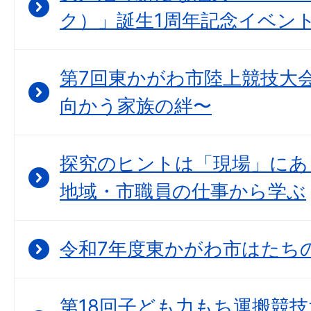
ク）」誕生1周年記念イベン
第7回東かがわ市陸上競技大会
向かう家族の絆〜
探究のヒントは「現場」にあ
地域・市職員の仕事から学ぶ
令和7年度東かがわ市はたちの集
第18回子ども力もち運搬競技