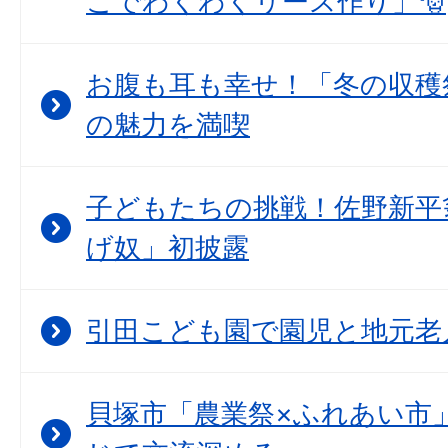
こでわくわくリース作り」🎅
お腹も耳も幸せ！「冬の収穫
の魅力を満喫
子どもたちの挑戦！佐野新平
げ奴」初披露
引田こども園で園児と地元老
貝塚市「農業祭×ふれあい市