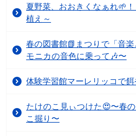
夏野菜、おおきくなぁれ🌱！
植え～
春の図書館📗まつりで「音
モニカの音色に乗って🎶〜
体験学習館マーレリッコで餌
たけのこ見ぃつけた😍〜春
こ掘り〜