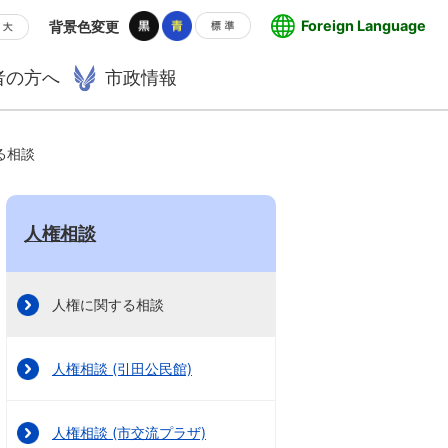
Foreign Language
背景色変更
者の方へ
市政情報
る相談
人権相談
人権に関する相談
人権相談 (引田公民館)
人権相談 (市交流プラザ)