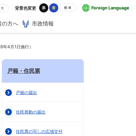
Foreign Language
背景色変更
者の方へ
市政情報
8年4月1日施行）
戸籍・住民票
戸籍の届出
住民異動の届出
住民票の写しの広域交付