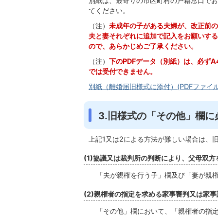
別紙は、最寄りの市区町村の戸籍窓口でお
てください。
（注）
未成年の子がある夫婦が、改正前の
夫と妻それぞれに追加で記入をお願いする
ので、あらかじめご了承ください。
（注）
下のPDFデータ（別紙）は、必ず
では受付できません。
別紙（離婚届旧様式に添付）(PDFファイル:7
3.旧様式の「その他」欄
上記1又は2による方法が難しい場合は、
(1)協議又は裁判所の判断により、父母双
「夫が親権を行う子」欄及び「妻が親権
(2)親権者の指定を求める家事審判又は家
「その他」欄において、「親権者の指定