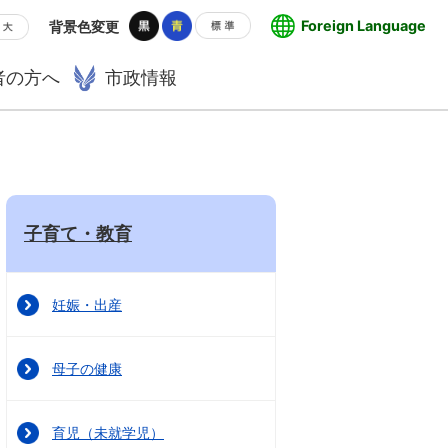
Foreign Language
背景色変更
者の方へ
市政情報
子育て・教育
妊娠・出産
母子の健康
育児（未就学児）