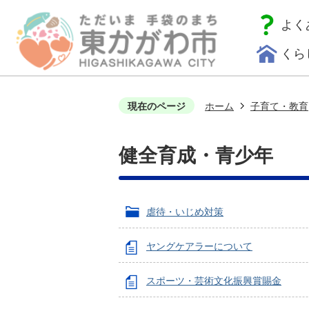
よく
くら
現在のページ
ホーム
子育て・教育
健全育成・青少年
虐待・いじめ対策
ヤングケアラーについて
スポーツ・芸術文化振興賞賜金