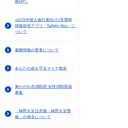
県HP）
<訪日外国人旅行者向け>災害時
情報提供アプリ「Safety tips」に
ついて
避難情報の変更について
あなたの命を守るマイナ救急
東かがわ市消防団 女性消防団員
募集
「林野火災注意報・林野火災警
報」の発令について