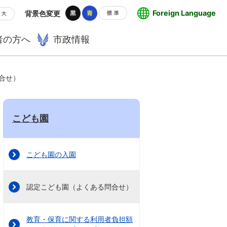
Foreign Language
背景色変更
者の方へ
市政情報
合せ）
こども園
こども園の入園
認定こども園（よくある問合せ）
教育・保育に関する利用者負担額