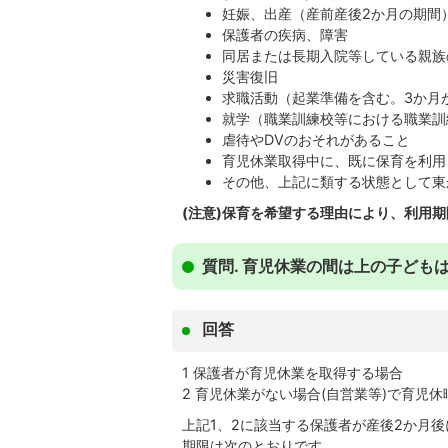
妊娠、出産（産前産後2か月の期間
保護者の疾病、障害
同居または長期入院等している親族
災害復旧
求職活動（起業準備を含む。3か月
就学（職業訓練校等における職業訓
虐待やDVのおそれがあること
育児休業取得中に、既に保育を利用
その他、上記に類する状態として東
(注意)保育を希望する理由により、利用
質問. 育児休業の間は上の子ども
回答
1 保護者が育児休業を取得する場合
2 育児休業がない場合(自営業等)で育児
上記1、2に該当する保護者が産後2か月
期限は次のとおりです。