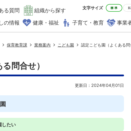
文字サイズ
ある質問
組織から探す
しの情報
健康・福祉
子育て・教育
事業
保育教育課
業務案内
こども園
認定こども園（よくある問
ある問合せ）
更新日：2024年04月01日
入園
園したい