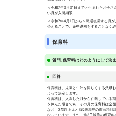
＜令和7年3月31日まで＞生まれたお子
い月が入所期限
＜令和7年4月1日から＞職場復帰する月
替えることで、途中退園をすることなく継
保育料
質問. 保育料はどのようにして決
回答
保育料は、児童と生計を同じくする父母お
よって決定します。
保育料は、入園した月から在籍している期
を休んだ場合でも、その月の保育料は全額
なお、3歳以上児と3歳未満児の市民税非
なっています。また、第3子以降の保育料