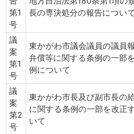
告
地方自治法第180条第1項の
第1
長の専決処分の報告につい
号
議
東かがわ市議会議員の議員
案
弁償等に関する条例の一部
第1
例について
号
議
東かがわ市長及び副市長の
案
に関する条例の一部を改正
第2
いて
号