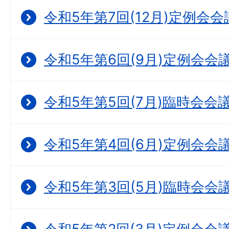
令和5年第7回(12月)定例会
令和5年第6回(9月)定例会
令和5年第5回(7月)臨時会
令和5年第4回(6月)定例会
令和5年第3回(5月)臨時会