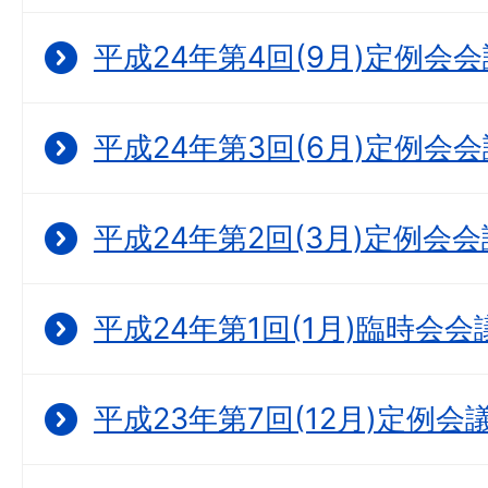
平成24年第4回(9月)定例会
平成24年第3回(6月)定例会
平成24年第2回(3月)定例会
平成24年第1回(1月)臨時会
平成23年第7回(12月)定例