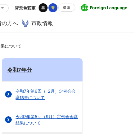
Foreign Language
背景色変更
者の方へ
市政情報
結果について
令和7年分
令和7年第6回（12月）定例会会
議結果について
令和7年第5回（9月）定例会会議
結果について