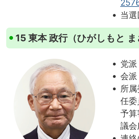
257
当選
15 東本 政行（ひがしもと 
党派
会派
所属
任委
予算
議会
連絡