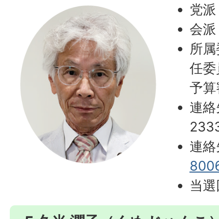
党派
会派
所属
任委
予算
連絡
233
連絡
800
当選