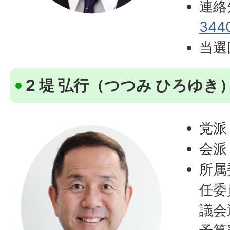
連絡
344
当選
2 堤 弘行（つつみ ひろゆき
党派
会派
所属
任委
議会