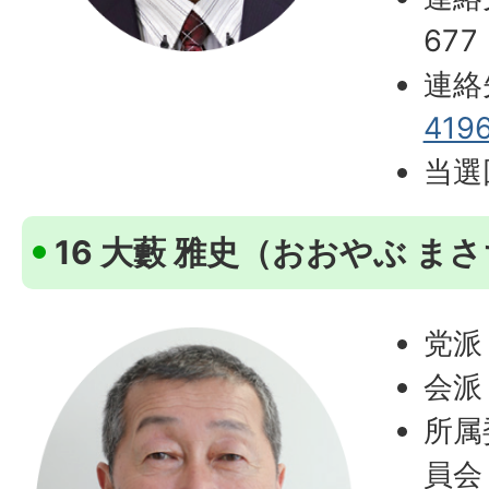
677
連絡
419
当選
16 大藪 雅史（おおやぶ ま
党派
会派
所属
員会