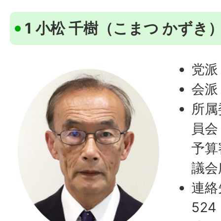
1 小松 千樹（こまつ かずき
党派
会派
所属
員会
予算
議会
連絡
524