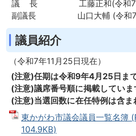
議 長 工藤正和(令和7年9
副議長 山口大輔 (令和7年
議員紹介
（令和7年11月25日現在）
(注意)任期は令和9年4月25日ま
(注意)議席番号順に掲載していま
(注意)当選回数に在任特例は含
東かがわ市議会議員一覧名簿 (
104.9KB)