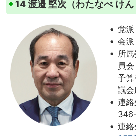
14 渡邉 堅次（わたなべ け
党派
会派
所属
員会
予算
議会
連絡
346
連絡