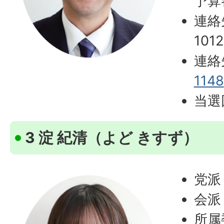
予算
連絡
1012
連絡
1148
当選
3 淀 紀清（よど きすず）
党派
会派
所属