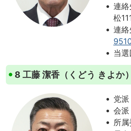
連絡
松11
連絡
951
当選
8 工藤 潔香（くどう きよか
党派
会派
所属