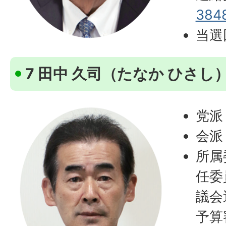
384
当選
7 田中 久司（たなか ひさし
党派
会派
所属
任委
議会
予算