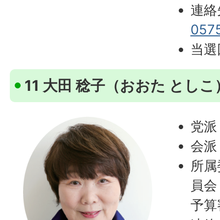
連絡
057
当選
11 大田 稔子（おおた としこ
党派
会派
所属
員会
予算