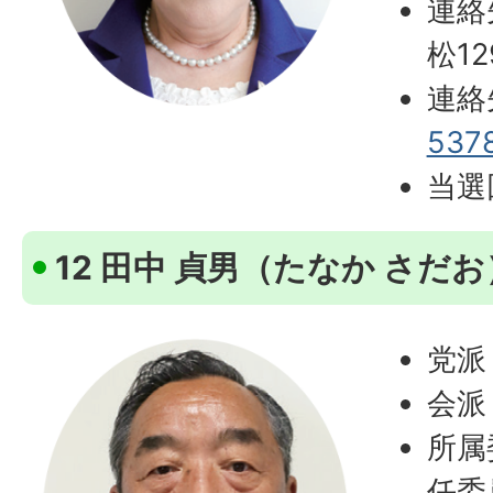
連絡
松12
連絡
537
当選
12 田中 貞男（たなか さだお
党派
会派
所属
任委