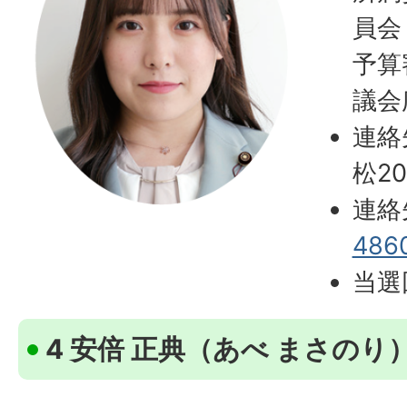
員
予算
議会
連絡
松2
連絡
486
当選
4 安倍 正典（あべ まさのり