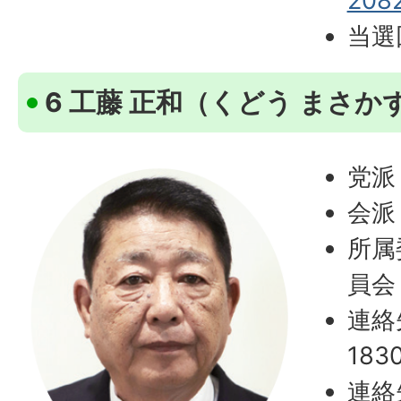
208
当選
6 工藤 正和（くどう まさか
党派
会派
所属
員会
連絡
183
連絡