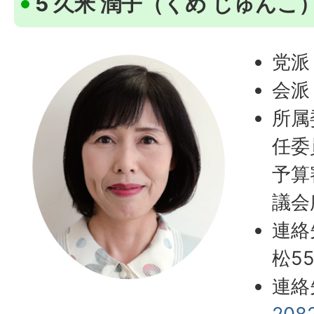
5 久米 潤子（くめ じゅんこ
党派
会派
所属
任委
予算
議会
連絡
松55
連絡