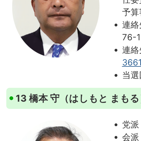
予算
連絡
76-1
連絡
366
当選
13 橋本 守（はしもと まも
党派
会派