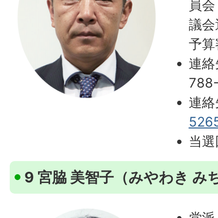
員会
議会
予算
連絡
788
連絡
526
当選
9 宮脇 美智子（みやわき み
党派