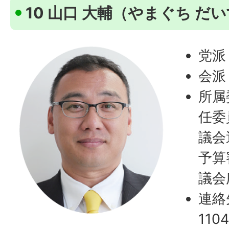
10 山口 大輔（やまぐち だ
党派
会派
所属
任委
議会
予算
議会
連絡
1104