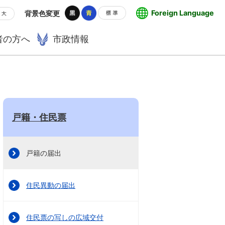
Foreign Language
背景色変更
者の方へ
市政情報
戸籍・住民票
戸籍の届出
住民異動の届出
住民票の写しの広域交付