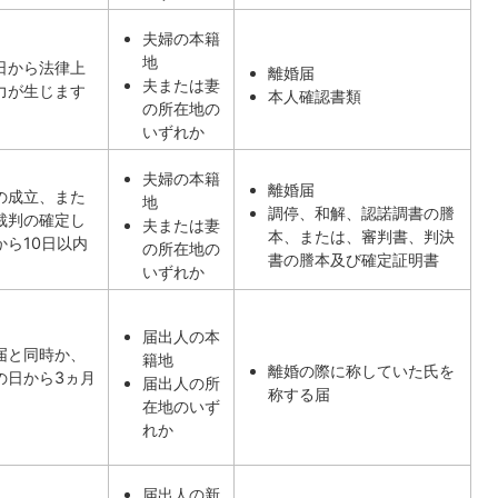
夫婦の本籍
地
日から法律上
離婚届
夫または妻
力が生じます
本人確認書類
の所在地の
いずれか
夫婦の本籍
離婚届
の成立、また
地
調停、和解、認諾調書の謄
裁判の確定し
夫または妻
本、または、審判書、判決
から10日以内
の所在地の
書の謄本及び確定証明書
いずれか
届出人の本
届と同時か、
籍地
離婚の際に称していた氏を
の日から3ヵ月
届出人の所
称する届
在地のいず
れか
届出人の新