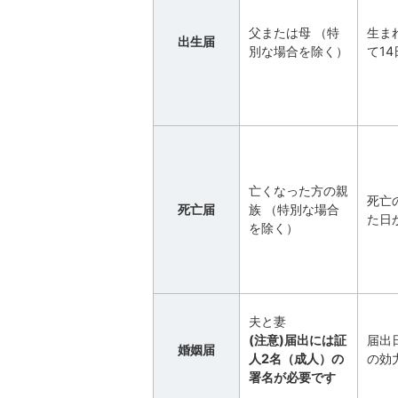
父または母 （特
生ま
出生届
別な場合を除く）
て1
亡くなった方の親
死亡
死亡届
族 （特別な場合
た日
を除く）
夫と妻
(注意)届出には証
届出
婚姻届
人2名（成人）の
の効
署名が必要です