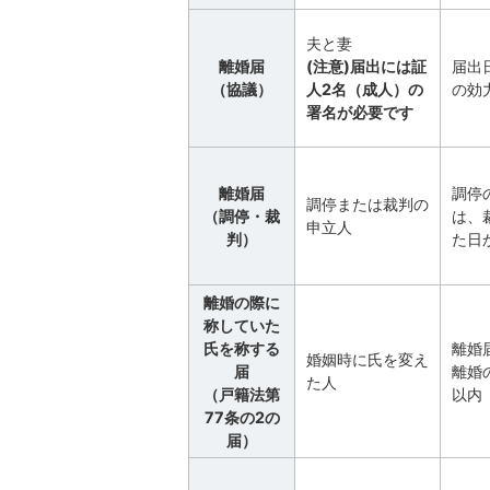
夫と妻
離婚届
(注意)届出には証
届出
（協議）
人2名（成人）の
の効
署名が必要です
離婚届
調停
調停または裁判の
（調停・裁
は、
申立人
判）
た日
離婚の際に
称していた
氏を称する
離婚
婚姻時に氏を変え
届
離婚
た人
（戸籍法第
以内
77条の2の
届）