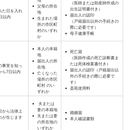
（医師または助産師作成の
父母の所在
出生証明書付き）
れた日を入れ
地
届出人の認印
4日以内
生まれた場
（戸籍届出以外の手続きの
所の市区町
際に必要です）
村のいずれ
母子健康手帳
か
本人の本籍
死亡届
地
（医師作成の死亡診断書ま
届出人の所
たは死体検案書付き）
の事実を知っ
在地
届出人の認印（戸籍届出以
から7日以内
亡くなった
外の手続きの際に必要で
場所の市区
す）
町村 のい
斎苑使用料
ずれか
夫または
妻の本籍地
日から法律上
婚姻届
夫または妻
力が生じます
本人確認書類
の所在地の
いずれか