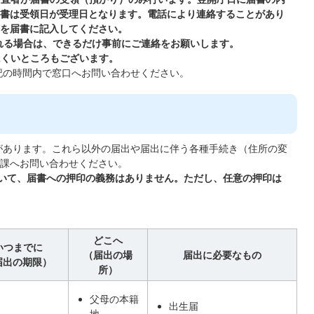
書は受領日が受理日となります。電話により連絡することがあり
を届書に記入してください。
される場合は、できるだけ事前にご連絡をお願いします。
にくいところもございます。
記の時間内で窓口へお問い合わせください。
があります。これら以外の届出や届出に伴う各種手続き（住所の変
課へお問い合わせください。
において、届書への押印の義務はありません。ただし、任意の押印は
どこへ
いつまでに
（届出の場
届出に必要なもの
届出の期限）
所）
父母の本籍
出生届
地