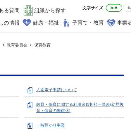
文字サイズ
ある質問
組織から探す
しの情報
健康・福祉
子育て・教育
事業
教育委員会
保育教育
入園電子申請について
教育・保育に関する利用者負担額一覧表(幼児教
育・保育の無償化)
一時預かり事業