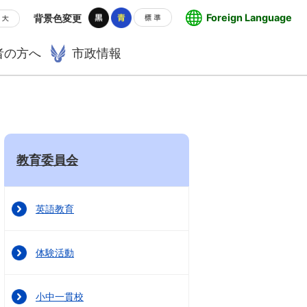
Foreign Language
背景色変更
者の方へ
市政情報
教育委員会
英語教育
体験活動
小中一貫校